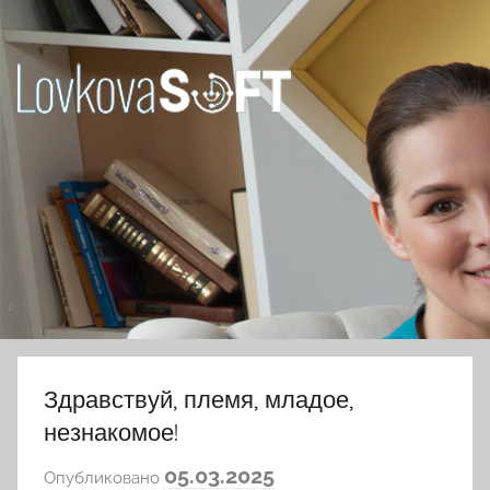
Перейти
к
содержимому
Ловкова
Елена
Юрьевна
Здравствуй, племя, младое,
незнакомое!
а
05.03.2025
Опубликовано