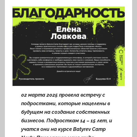
в
т
о
р
о
м
l
o
v
k
o
v
02 марта 2025 провела встречу с
a
подростками, которые нацелены в
будущем на создание собственных
бизнесов. Подросткам 14 – 15 лет, и
учатся они на курсе Batyrev Camp