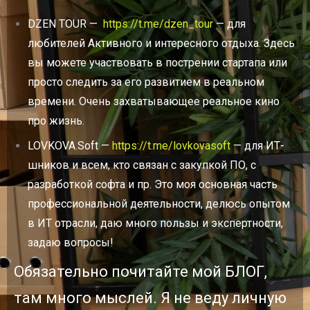
DZEN TOUR —
https://t.me/dzen_tour
— для
любителей Активного и интересного отдыха. Здесь
вы можете участвовать в пострении стартапа или
просто следить за его развитием в реальном
времени. Очень захватывающее реальное кино
про жизнь.
LOVKOVA
.
Soft
—
https
://
t
.
me
/
lovkovasoft
— для ИТ-
шников и всем, кто связан с закупкой ПО, с
разработкой софта и пр. Это моя основная часть
профессиональной деятельности, делюсь опытом
в ИТ отрасли, даю много пользы и экспертности,
задаю вопросы!
Обязательно почитайте мой БЛОГ,
там много мыслей. Я не веду личную