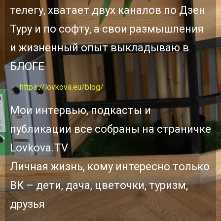
телегу, хватает двух каналов по Дзен
Туру и по софту, а свои размышления
и жизненный опыт выкладываю в
БЛОГЕ
https://lovkova.eu/blog/
Мои интервью, подкасты и
публикации все собраны на страничке
Lovkova.TV
Личная жизнь, кому интересно только
ВК – дети, дача, цветочки, туризм,
друзья