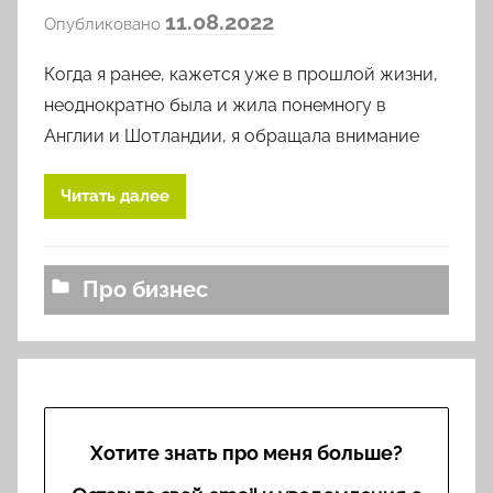
а
11.08.2022
Опубликовано
в
Когда я ранее, кажется уже в прошлой жизни,
т
о
неоднократно была и жила понемногу в
р
Англии и Шотландии, я обращала внимание
о
м
Читать далее
l
o
v
Про бизнес
k
o
v
a
Хотите знать про меня больше?