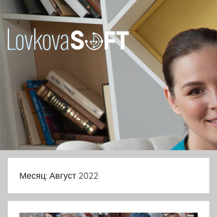
Перейти
к
содержимому
Ловкова
Елена
Юрьевна
Месяц:
Август 2022