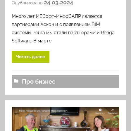
а
24.03.2024
Опубликовано
в
Много лет ИЕСофт-ИнфоСАПР является
т
о
партнерами Аскон и с появлением BIM
р
системы Ренга мы стали партнерами и Renga
о
Software. В марте
м
l
Читать далее
o
v
k
Про бизнес
o
v
a