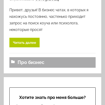
в
Привет, друзья! В бизнес чатах, в которых я
т
о
нахожусь постоянно, частенько приходит
р
запрос на поиск коуча или психолога,
о
некоторые просят
м
l
Читать далее
o
v
k
Про бизнес
o
v
a
Хотите знать про меня больше?