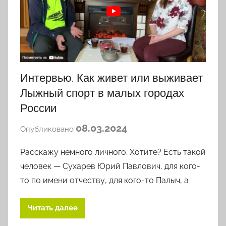
Интервью. Как живет или выживает
Лыжный спорт в малых городах
России
а
08.03.2024
Опубликовано
в
Расскажу немного личного. Хотите? Есть такой
т
о
человек — Сухарев Юрий Павлович, для кого-
р
то по имени отчеству, для кого-то Палыч, а
о
м
Читать далее
l