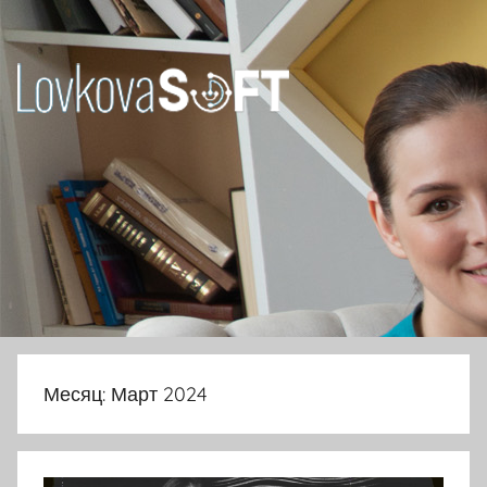
Перейти
к
содержимому
Ловкова
Елена
Юрьевна
Месяц:
Март 2024