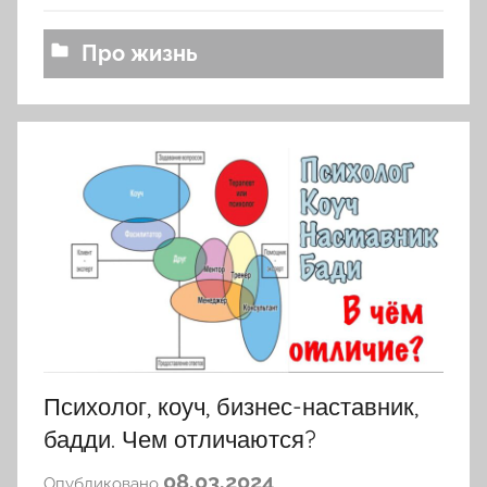
o
v
Про жизнь
k
o
v
a
Психолог, коуч, бизнес-наставник,
бадди. Чем отличаются?
а
08.03.2024
Опубликовано