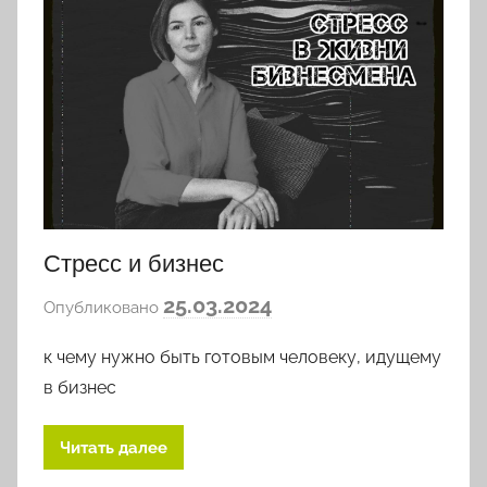
Стресс и бизнес
а
25.03.2024
Опубликовано
в
к чему нужно быть готовым человеку, идущему
т
о
в бизнес
р
о
Читать далее
м