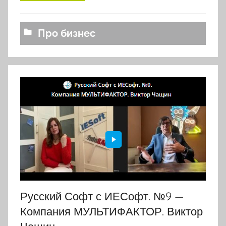
l
o
v
Про бизнес
k
o
v
a
Русский Софт с ИЕСофт. №9 —
Компания МУЛЬТИФАКТОР. Виктор