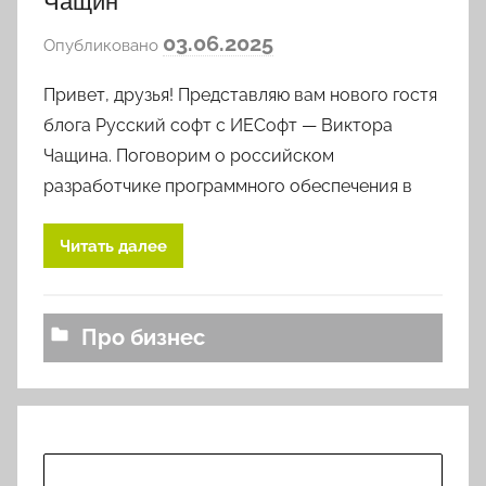
Чащин
а
03.06.2025
Опубликовано
в
Привет, друзья! Представляю вам нового гостя
т
о
блога Русский софт с ИЕСофт — Виктора
р
Чащина. Поговорим о российском
о
разработчике программного обеспечения в
м
l
Читать далее
o
v
k
Про бизнес
o
v
a