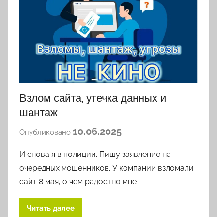
Взлом сайта, утечка данных и
шантаж
а
10.06.2025
Опубликовано
в
И снова я в полиции. Пишу заявление на
т
о
очередных мошенников. У компании взломали
р
сайт 8 мая, о чем радостно мне
о
м
Читать далее