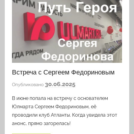
Встреча с Сергеем Федориновым
а
30.06.2025
Опубликовано
в
В июне попала на встречу с основателем
т
о
Юлмарта Сергеем Федориновым, её
р
проводили клуб Атланты. Когда увидела этот
о
анонс, прямо загорелась!
м