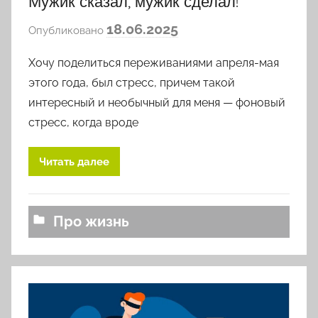
Мужик сказал, мужик сделал!
а
18.06.2025
Опубликовано
в
Хочу поделиться переживаниями апреля-мая
т
о
этого года, был стресс, причем такой
р
интересный и необычный для меня — фоновый
о
стресс, когда вроде
м
l
Читать далее
o
v
k
Про жизнь
o
v
a