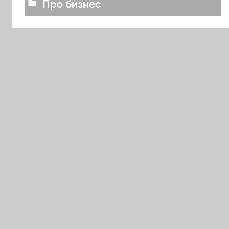
Про бизнес
o
v
a