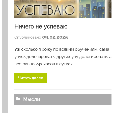
Ничего не успеваю
а
09.02.2025
Опубликовано
в
Уж сколько я хожу по всяким обучениям, сама
т
о
учусь делегировать, других учу делегировать, а
р
все равно 24х часов в сутках
о
м
Читать далее
l
o
v
Мысли
k
o