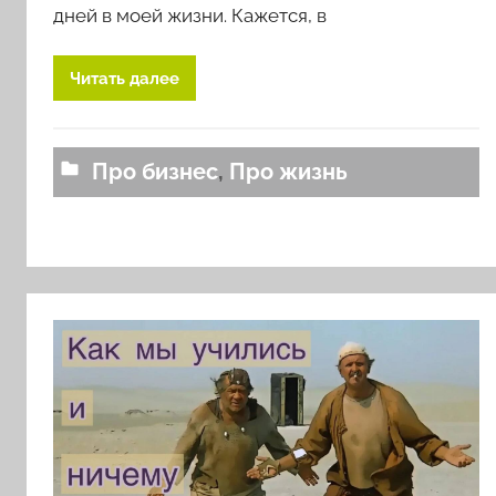
р
дней в моей жизни. Кажется, в
о
м
Читать далее
l
o
v
Про бизнес
,
Про жизнь
k
o
v
a