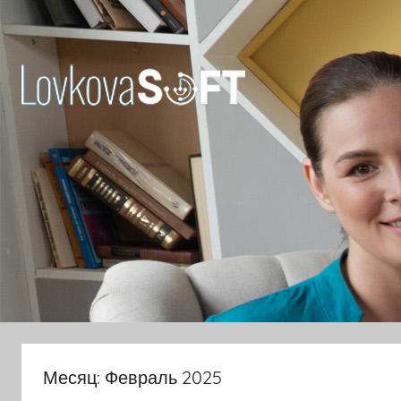
Перейти
к
содержимому
Ловкова
Елена
Юрьевна
Месяц:
Февраль 2025