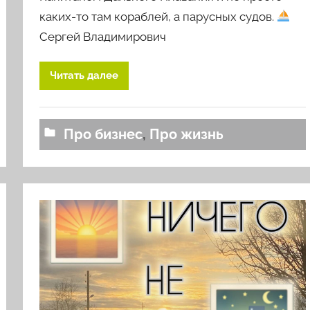
р
каких-то там кораблей, а парусных судов.
о
Сергей Владимирович
м
l
Читать далее
o
v
k
Про бизнес
,
Про жизнь
o
v
a