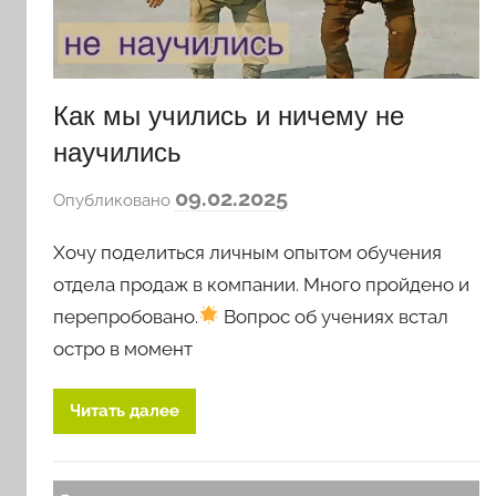
Как мы учились и ничему не
научились
а
09.02.2025
Опубликовано
в
Хочу поделиться личным опытом обучения
т
о
отдела продаж в компании. Много пройдено и
р
перепробовано.
Вопрос об учениях встал
о
остро в момент
м
l
Читать далее
o
v
k