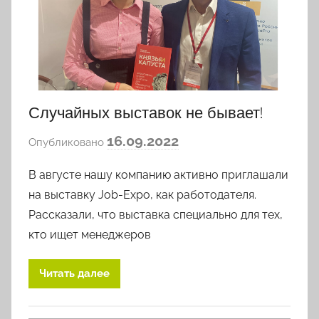
Случайных выставок не бывает!
а
16.09.2022
Опубликовано
в
В августе нашу компанию активно приглашали
т
о
на выставку Job-Expo, как работодателя.
р
Рассказали, что выставка специально для тех,
о
кто ищет менеджеров
м
l
Читать далее
o
v