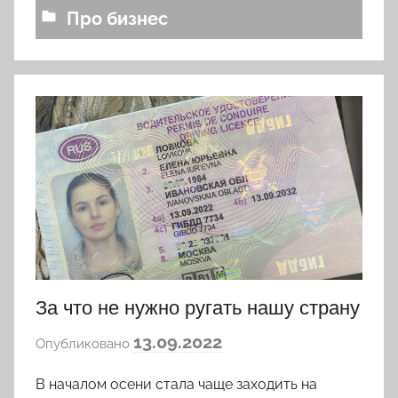
k
Про бизнес
o
v
a
За что не нужно ругать нашу страну
а
13.09.2022
Опубликовано
в
В началом осени стала чаще заходить на
т