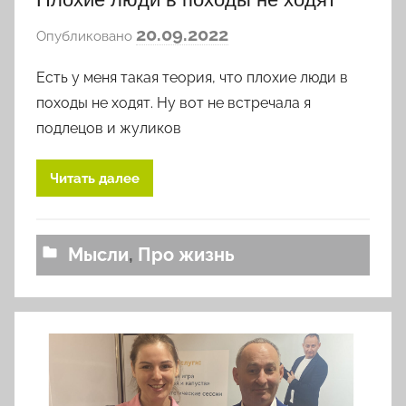
а
20.09.2022
Опубликовано
в
Есть у меня такая теория, что плохие люди в
т
о
походы не ходят. Ну вот не встречала я
р
подлецов и жуликов
о
м
Читать далее
l
o
v
Мысли
,
Про жизнь
k
o
v
a