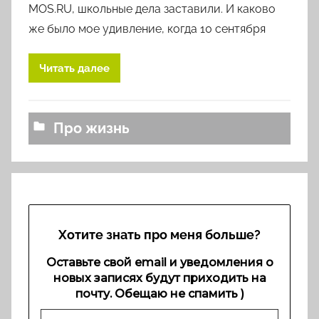
о
MOS.RU, школьные дела заставили. И каково
р
же было мое удивление, когда 10 сентября
о
м
Читать далее
l
o
v
Про жизнь
k
o
v
a
Хотите знать про меня больше?
Оставьте свой email и уведомления о
новых записях будут приходить на
почту. Обещаю не спамить )