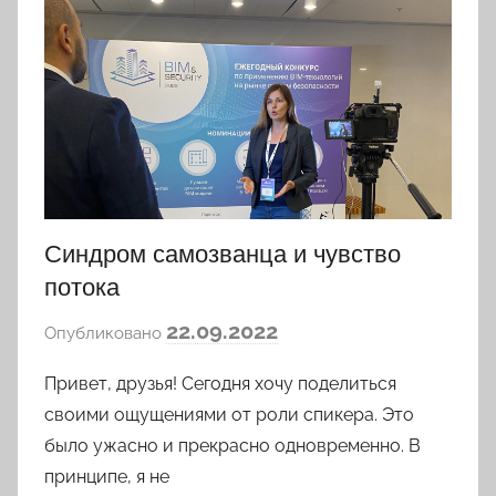
Синдром самозванца и чувство
потока
а
22.09.2022
Опубликовано
в
Привет, друзья! Сегодня хочу поделиться
т
о
своими ощущениями от роли спикера. Это
р
было ужасно и прекрасно одновременно. В
о
принципе, я не