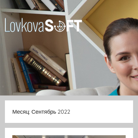
Перейти
к
содержимому
Ловкова
Елена
Юрьевна
Месяц:
Сентябрь 2022