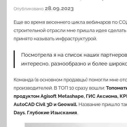
а
28.09.2023
Опубликовано
в
Еще во время весеннего цикла вебинаров по СОД
т
о
строительной отрасли мне пришла идея сделать 
р
принято называть инфраструктурой.
о
м
Посмотрела я на список наших партнеров 
l
интересно, разнообразно и более широко
o
v
Команда (в основном продавцы) помогли мне ото
k
производителей. В ТОП 10 сразу вошли:
Топомати
o
v
продуктом Agisoft Metashape, ГИС Аксиома, КР
a
AutoCAD Civil 3D и Geowall.
Название пришло так
Days. Глубокие Изыскания
.