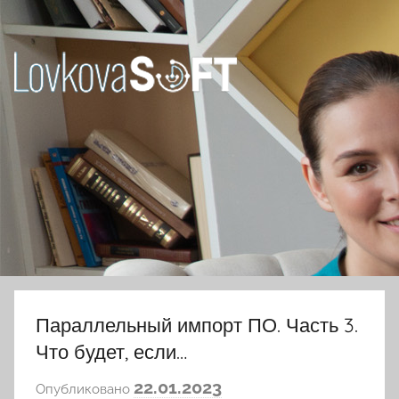
Перейти
к
содержимому
Ловкова
Елена
Юрьевна
Параллельный импорт ПО. Часть 3.
Что будет, если…
а
22.01.2023
Опубликовано