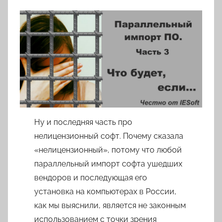
в
т
о
р
о
м
l
o
v
k
Ну и последняя часть про
o
нелицензионный софт. Почему сказала
v
«нелицензионный», потому что любой
a
параллельный импорт софта ушедших
вендоров и последующая его
установка на компьютерах в России,
как мы выяснили, является не законным
использованием с точки зрения