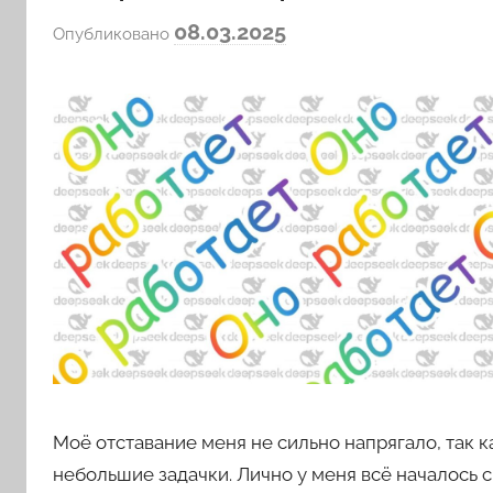
а
08.03.2025
Опубликовано
в
т
о
р
о
м
l
o
v
k
o
v
a
Моё отставание меня не сильно напрягало, так к
небольшие задачки. Лично у меня всё началось 