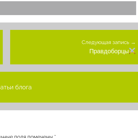
Следующая запись
Правдоборцы
татьи блога
льные поля помечены
*