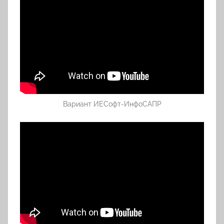
Вариант ИЕСофт-ИнфоСАПР