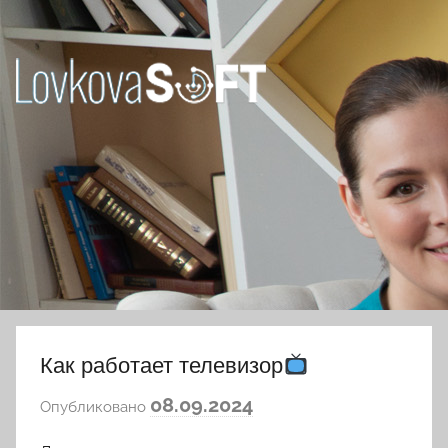
Перейти
к
содержимому
Ловкова
Елена
Юрьевна
Как работает телевизор
а
08.09.2024
Опубликовано
в