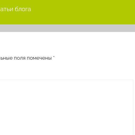
татьи блога
льные поля помечены
*