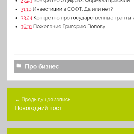
27:43
Конкретно о цифрах. Формула прибыли
31:10
Инвестиции в СОФТ. Да или нет?
33:24
Конкретно про государственные гранты 
36:31
Пожелание Григорию Попову
Про бизнес
Навигация
Предыдущая запись
по
Новогодний пост
записям