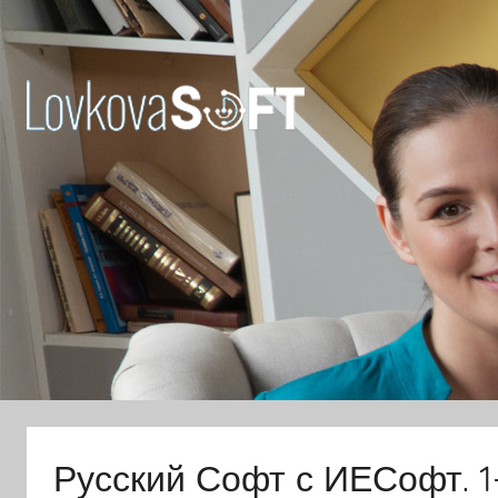
Перейти
к
содержимому
Ловкова
Елена
Юрьевна
Русский Софт с ИЕСофт. 1