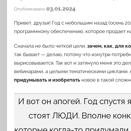
а
03.01.2024
Опубликовано
в
Привет, друзья! Год с небольшим назад (осень 2
т
о
программному обеспечению, которое продает наш
р
о
Сначала не было четкой цели,
зачем, как, для к
м
так бывает — делаю, потому что изнутри потребн
l
вырисовывается. Так вот и затянуло меня это де
o
вебинарами, а целыми тематическими циклами,
v
придумывать и изобретать
новое в такой сложн
k
o
v
И вот он апогей. Год спустя
a
стоят ЛЮДИ. Вполне конк
которые когда-то придумали,