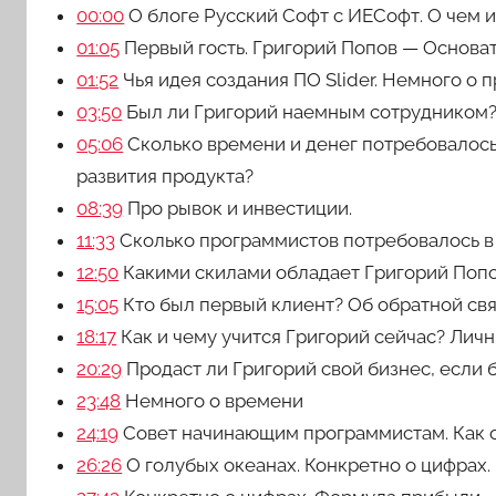
00:00
О блоге Русский Софт с ИЕСофт. О чем и
01:05
Первый гость. Григорий Попов — Основат
01:52
Чья идея создания ПО Slider. Немного о п
03:50
Был ли Григорий наемным сотрудником
05:06
Сколько времени и денег потребовалось 
развития продукта?
08:39
Про рывок и инвестиции.
11:33
Сколько программистов потребовалось в 
12:50
Какими скилами обладает Григорий Попов
15:05
Кто был первый клиент? Об обратной свя
18:17
Как и чему учится Григорий сейчас? Лич
20:29
Продаст ли Григорий свой бизнес, если
23:48
Немного о времени
24:19
Совет начинающим программистам. Как о
26:26
О голубых океанах. Конкретно о цифрах.