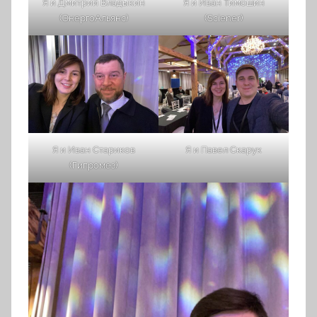
Я и Дмитрий Владыкин
Я и Иван Тимошин
(ЭнергоАльянс)
(Sciener)
Я и Иван Стариков
Я и Павел Скарук
(Гипромез)