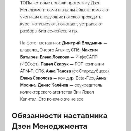
ТОПы, которые прошли программу Дзен
Менеджмент сами и в дальнейшем помогают
ученикам следующих потоков проходить
курс, мотивируют, помогают, устраивают
разборы бизнес-кейсов и пр.
На фото наставники:
Дмитрий Владыкин
—
владелец Энерго Альянс, СПб,
Максим
Батырев
,
Елена Ловкова
— ИнфоСАПР
(ИЕСофт),
Павел Скарук
— РОП компании
АРМ-Р, СПб,
Анна Панова
(ex Стародубцева),
Елена Соколова
— ком.дир. Beta-Flex,
Анна
Мосина
,
Денис Калёнов
— соучредитель
коллекторского агентства Вин Лэвел
Капитал. Это конечно же не все.
Обязанности наставника
Дзен Менеджмента