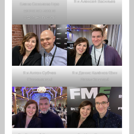
Я и Алексей Васильев
Елена Соколова (про
девчонок можно
отдельно писать)
Я и Антон Субчев
Я и Денис Калёнов (Вин
(Ростелеком)
Лэвел Капитал)