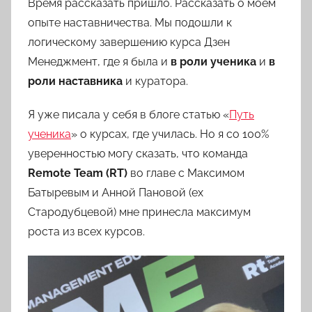
Время рассказать пришло. Рассказать о моём
т
о
опыте наставничества. Мы подошли к
р
логическому завершению курса Дзен
о
Менеджмент, где я была и
в роли ученика
и
в
м
роли наставника
и куратора.
l
o
Я уже писала у себя в блоге статью «
Путь
v
ученика
» о курсах, где училась. Но я со 100%
k
уверенностью могу сказать, что команда
o
Remote Team (RT)
во главе с Максимом
v
Батыревым и Анной Пановой (ex
a
Стародубцевой) мне принесла максимум
роста из всех курсов.