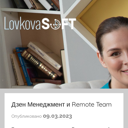
Перейти
к
содержимому
Ловкова
Елена
Юрьевна
Дзен Менеджмент и Remote Team
а
09.03.2023
Опубликовано
в