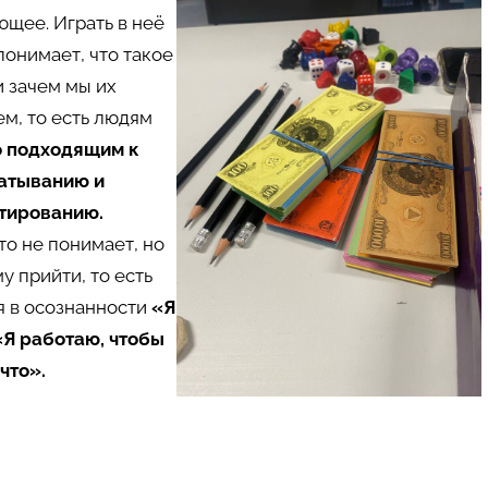
щее. Играть в неё
 понимает, что такое
и зачем мы их
м, то есть людям
о подходящим к
атыванию и
тированию.
кто не понимает, но
му прийти, то есть
я в осознанности
«Я
«Я работаю, чтобы
что».