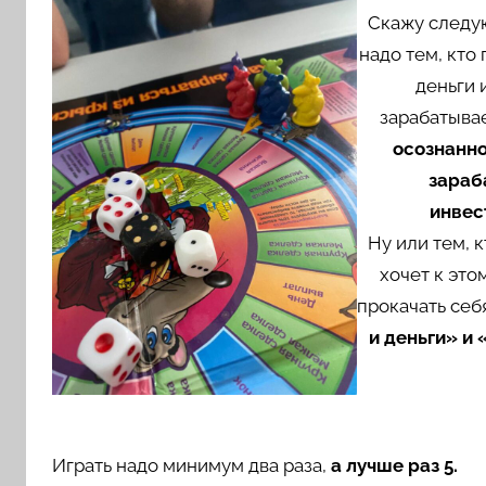
Скажу следую
надо тем, кто
деньги 
зарабатывае
осознанн
зараб
инвес
Ну или тем, 
хочет к это
прокачать себ
и деньги» и 
Играть надо минимум два раза,
а лучше раз 5.