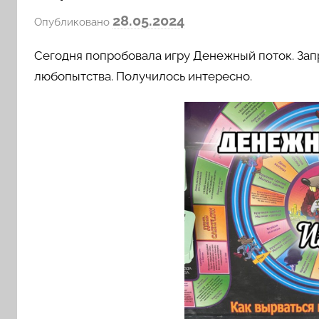
а
28.05.2024
Опубликовано
в
Сегодня попробовала игру Денежный поток. Запр
т
о
любопытства. Получилось интересно.
р
о
м
l
o
v
k
o
v
a