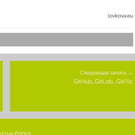
lovkova.eu
Следующая запись
GitHub, GitLab…GitFlic
татьи блога