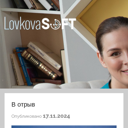
Перейти
к
содержимому
Ловкова
Елена
Юрьевна
В отрыв
а
17.11.2024
Опубликовано
в