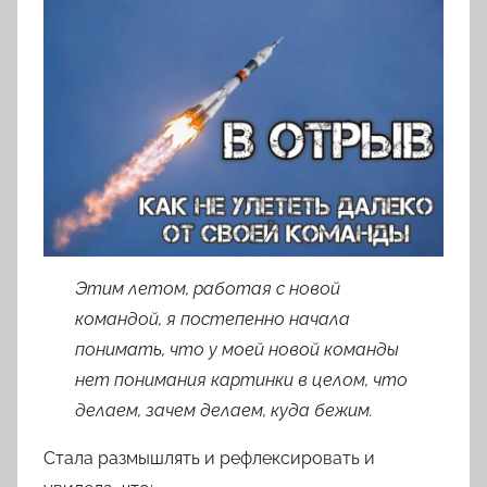
т
о
р
о
м
l
o
v
k
o
v
Этим летом, работая с новой
a
командой, я постепенно начала
понимать, что у моей новой команды
нет понимания картинки в целом, что
делаем, зачем делаем, куда бежим.
Стала размышлять и рефлексировать и