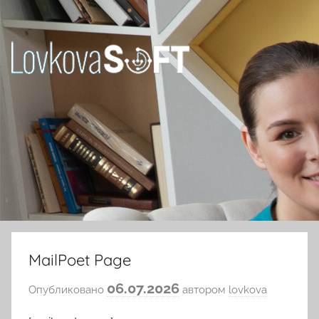
Перейти
к
содержимому
Ловкова
Елена
Юрьевна
MailPoet Page
06.07.2026
Опубликовано
автором
lovkova